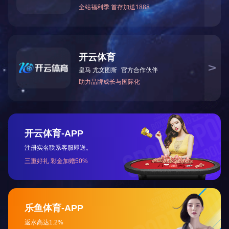
产品中心
成功案例
MK体育(国际)官方网站
工业制造
螺杆式冷水机
电子行业
风冷式冷水机
化工行业
水冷式冷水机
环境工程
油冷机
技术支持
模温机
售后服务
新闻资讯
技术知识
公司新闻
行业动态
0769-86666170
周一至周五 08:30~17:30