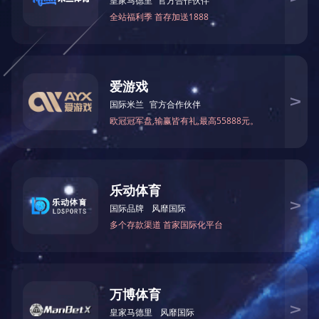
中铁十局混凝土搅拌站冷水机项目成功验
瑞翔冷水机应用于南京红太阳
冷水机助力知名电线电缆企业挤出成型
瑞翔防爆冷水机服务于甲类化工车间
瑞翔机械人员离职声明
所有文章
工业制造
电子行业
化工行业
环境工程