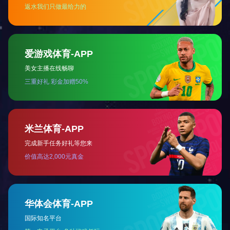
40-50匹风冷式MK体育(国际)官方网
站
一、 小型冷水机 产品特点 1、采用日本及欧美高品质压缩机
及台湾水泵，安全...
查看详情
200
产品中心
成功案例