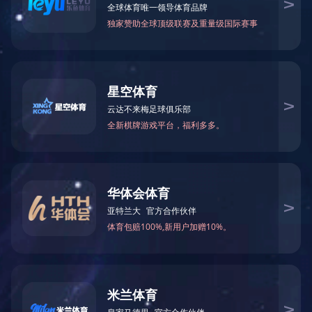
20HP风冷式冷水机组
20HP风冷式冷水机组产品特点 1、采用日本及欧美高品质压
缩机及台湾水泵，安全...
查看详情
119